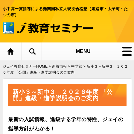
小中高一貫指導による難関国私立大現役合格塾（姫路市・太子町・た
つの市）
MENU
ジェイ教育セミナーHOME
>
新着情報
>
中学部
>
新小３～新中３ ２０２
６年度 「公開」進級・進学説明会のご案内
新小３～新中３ ２０２６年度 「公
開」進級・進学説明会のご案内
最新の入試情報、進級する学年の特性、ジェイの
指導方針がわかる！