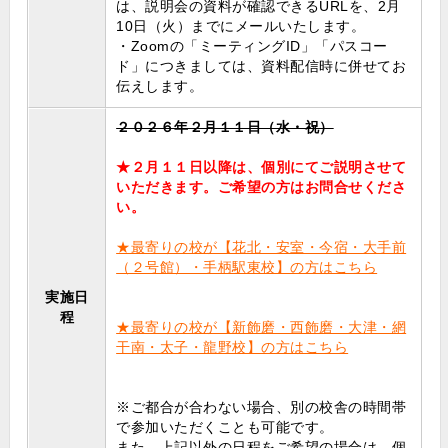
は、説明会の資料が確認できるURLを、2月
10日（火）までにメールいたします。
・Zoomの「ミーティングID」「パスコー
ド」につきましては、資料配信時に併せてお
伝えします。
２０２６年２月１１日（水・祝）
★２月１１日以降は、個別にてご説明させて
いただきます。ご希望の方はお問合せくださ
い。
★最寄りの校が【花北・安室・今宿・大手前
（２号館）・手柄駅東校】の方はこちら
実施日
程
★最寄りの校が【新飾磨・西飾磨・大津・網
干南・太子・龍野校】の方はこちら
※ご都合が合わない場合、別の校舎の時間帯
で参加いただくことも可能です。
また、上記以外の日程をご希望の場合は、個