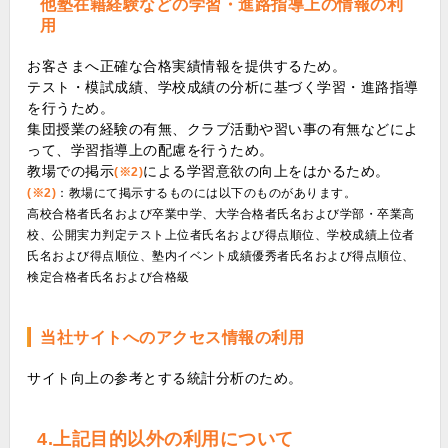
他塾在籍経験などの学習・進路指導上の情報の利
用
お客さまへ正確な合格実績情報を提供するため。
テスト・模試成績、学校成績の分析に基づく学習・進路指導
を行うため。
集団授業の経験の有無、クラブ活動や習い事の有無などによ
って、学習指導上の配慮を行うため。
教場での掲示
による学習意欲の向上をはかるため。
(※2)
(※2)
：教場にて掲示するものには以下のものがあります。
高校合格者氏名および卒業中学、大学合格者氏名および学部・卒業高
校、公開実力判定テスト上位者氏名および得点順位、学校成績上位者
氏名および得点順位、塾内イベント成績優秀者氏名および得点順位、
検定合格者氏名および合格級
当社サイトへのアクセス情報の利用
サイト向上の参考とする統計分析のため。
4.上記目的以外の利用について