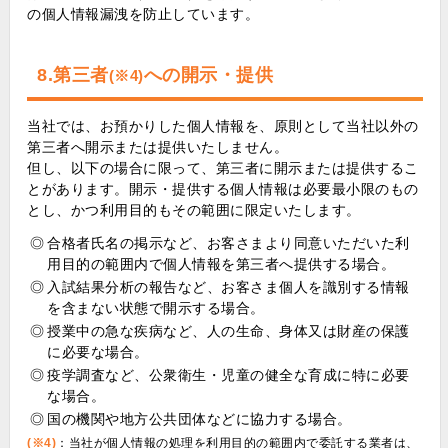
の個人情報漏洩を防止しています。
8.第三者
への開示・提供
(※4)
当社では、お預かりした個人情報を、原則として当社以外の
第三者へ開示または提供いたしません。
但し、以下の場合に限って、第三者に開示または提供するこ
とがあります。開示・提供する個人情報は必要最小限のもの
とし、かつ利用目的もその範囲に限定いたします。
◎
合格者氏名の掲示など、お客さまより同意いただいた利
用目的の範囲内で個人情報を第三者へ提供する場合。
◎
入試結果分析の報告など、お客さま個人を識別する情報
を含まない状態で開示する場合。
◎
授業中の急な疾病など、人の生命、身体又は財産の保護
に必要な場合。
◎
疫学調査など、公衆衛生・児童の健全な育成に特に必要
な場合。
◎
国の機関や地方公共団体などに協力する場合。
(※4)
：当社が個人情報の処理を利用目的の範囲内で委託する業者は、