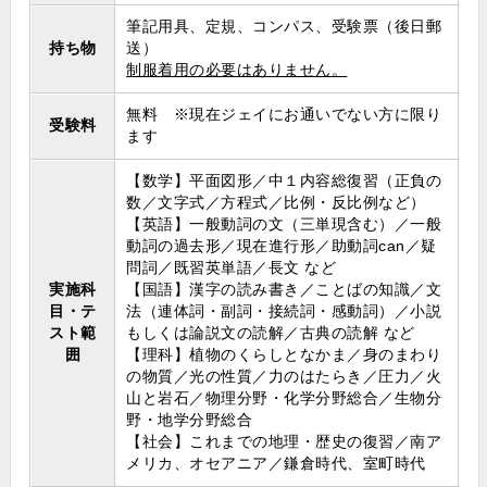
筆記用具、定規、コンパス、受験票（後日郵
持ち物
送）
制服着用の必要はありません
。
無料 ※現在ジェイにお通いでない方に限り
受験料
ます
【数学】平面図形／中１内容総復習（正負の
数／文字式／方程式／比例・反比例など）
【英語】一般動詞の文（三単現含む）／一般
動詞の過去形／現在進行形／助動詞can／疑
問詞／既習英単語／長文 など
実施科
【国語】漢字の読み書き／ことばの知識／文
目・テ
法（連体詞・副詞・接続詞・感動詞）／小説
スト範
もしくは論説文の読解／古典の読解 など
囲
【理科】植物のくらしとなかま／身のまわり
の物質／光の性質／力のはたらき／圧力／火
山と岩石／物理分野・化学分野総合／生物分
野・地学分野総合
【社会】これまでの地理・歴史の復習／南ア
メリカ、オセアニア／鎌倉時代、室町時代