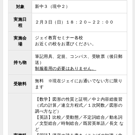
新中３（現中２）
対象
実施日
２月３日（日）１８：２０～２２：００
程
ジェイ教育セミナー各校
実施会
お近くの校をお選びください。
場
筆記用具、定規、コンパス、受験票（後日郵
持ち物
送）
制服着用の必要はありません
。
無料 ※現在ジェイにお通いでない方に限り
受験料
ます
【数学】図形の性質と証明／中２内容総復習
（式の計算／連立方程式／１次関数／図形の
調べ方など）
【英語】比較／受動態／不定詞総合／動名詞
／文型総合／時制総合／既習英単語／長文 な
ど