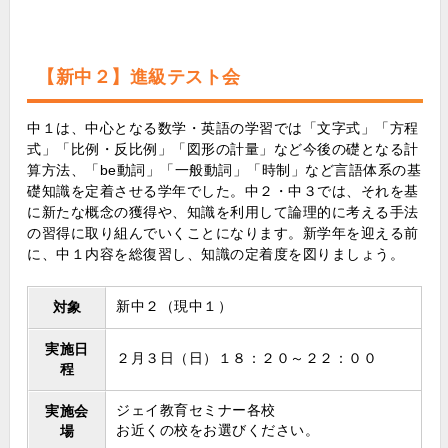
【新中２】進級テスト会
中１は、中心となる数学・英語の学習では「文字式」「方程
式」「比例・反比例」「図形の計量」など今後の礎となる計
算方法、「be動詞」「一般動詞」「時制」など言語体系の基
礎知識を定着させる学年でした。中２・中３では、それを基
に新たな概念の獲得や、知識を利用して論理的に考える手法
の習得に取り組んでいくことになります。新学年を迎える前
に、中１内容を総復習し、知識の定着度を図りましょう。
新中２（現中１）
対象
実施日
２月３日（日）１８：２０～２２：００
程
ジェイ教育セミナー各校
実施会
お近くの校をお選びください。
場