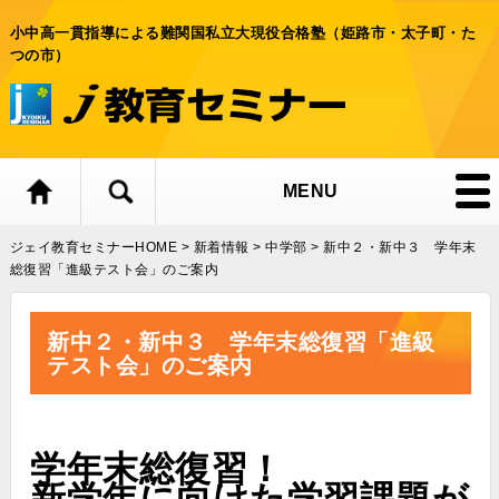
小中高一貫指導による難関国私立大現役合格塾（姫路市・太子町・た
つの市）
MENU
ジェイ教育セミナーHOME
>
新着情報
>
中学部
>
新中２・新中３ 学年末
総復習「進級テスト会」のご案内
新中２・新中３ 学年末総復習「進級
テスト会」のご案内
学年末総復習！
新学年に向けた学習課題が