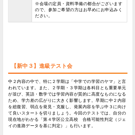
※会場の定員・資料準備の都合がございます
ので、参加ご希望の方はお早めにお申込みく
ださい。
【新中３】進級テスト会
中２内容の中で、特に２学期は「中学での学習のヤマ」と言
われています。また、２学期・３学期は各科目とも重要単元
が並び、英語・数学では学習内容が質的に高度なものになる
ため、学力差の広がりに大きく影響します。早期に中２内容
を総復習、弱点を発見・克服し、発展内容を学ぶ中３に向け
て良いスタートを切りましょう。今回のテストでは、自分の
現在地がわかる「第４学区公立高校 合格可能性判定（ジェ
イの進路データを基に判定）」も行います。