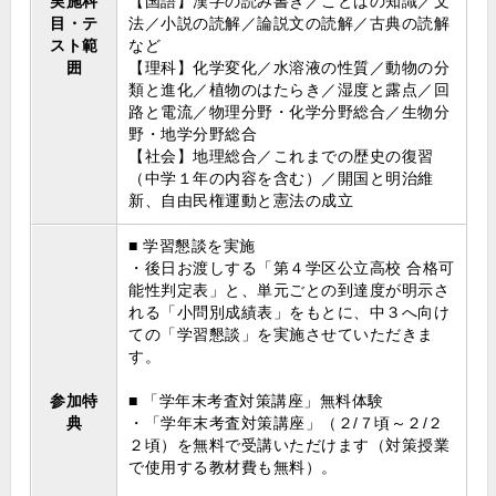
実施科
【国語】漢字の読み書き／ことばの知識／文
目・テ
法／小説の読解／論説文の読解／古典の読解
スト範
など
囲
【理科】化学変化／水溶液の性質／動物の分
類と進化／植物のはたらき／湿度と露点／回
路と電流／物理分野・化学分野総合／生物分
野・地学分野総合
【社会】地理総合／これまでの歴史の復習
（中学１年の内容を含む）／開国と明治維
新、自由民権運動と憲法の成立
■ 学習懇談を実施
・後日お渡しする「第４学区公立高校 合格可
能性判定表」と、単元ごとの到達度が明示さ
れる「小問別成績表」をもとに、中３へ向け
ての「学習懇談」を実施させていただきま
す。
参加特
■ 「学年末考査対策講座」無料体験
典
・「学年末考査対策講座」（２/７頃～２/２
２頃）を無料で受講いただけます（対策授業
で使用する教材費も無料）。