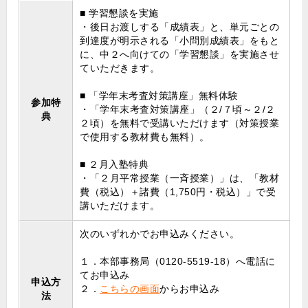
■ 学習懇談を実施
・後日お渡しする「成績表」と、単元ごとの
到達度が明示される「小問別成績表」をもと
に、中２へ向けての「学習懇談」を実施させ
ていただきます。
■ 「学年末考査対策講座」無料体験
参加特
・「学年末考査対策講座」（２/７頃～２/２
典
２頃）を無料で受講いただけます（対策授業
で使用する教材費も無料）。
■ ２月入塾特典
・「２月平常授業（一斉授業）」は、「教材
費（税込）＋諸費（1,750円・税込）」で受
講いただけます。
次のいずれかでお申込みください。
１．本部事務局（0120-5519-18）へ電話に
てお申込み
申込方
２．
こちらの画面
からお申込み
法