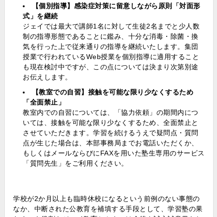
【個別指導】感染症対策に留意しながら原則「対面形
式」を継続
ジェイでは最大で講師1名に対して生徒2名までと少人数
制の指導形態であることに鑑み、十分な消毒・除菌・換
気を行った上で従来通りの指導を継続いたします。集団
授業で行われているWeb授業を個別指導に適用すること
も現在検討中ですが、この点については決まり次第別途
お伝えします。
【教室での自習】接触を可能な限り少なくするため
「全面禁止」
教室内での自習については、「協力依頼」の期間内につ
いては、接触を可能な限り少なくするため、全面禁止と
させていただきます。学習を続けるうえで疑問点・質問
点が生じた場合は、本部事務局までお電話いただくか、
もしくはメールならびにFAXを用いた塾生専用のサービス
「質問先生」をご利用ください。
学校が2か月以上も臨時休校になるという前例のない事態の
なか、中断された公教育を補填する手段として、学習塾の果