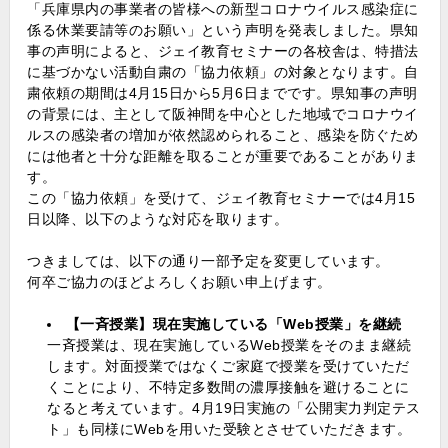
「兵庫県内の事業者の皆様への新型コロナウイルス感染症に
係る休業要請等のお願い」という声明を発表しました。県知
事の声明によると、ジェイ教育セミナーの各校舎は、特措法
に基づかない活動自粛の「協力依頼」の対象となります。自
粛依頼の期間は4月15日から5月6日までです。県知事の声明
の背景には、主として阪神間を中心とした地域でコロナウイ
ルスの感染者の増加が依然認められること、感染を防ぐため
には他者と十分な距離を取ることが重要であることがありま
す。
この「協力依頼」を受けて、ジェイ教育セミナーでは4月15
日以降、以下のような対応を取ります。
つきましては、以下の通り一部予定を変更しています。
何卒ご協力のほどよろしくお願い申上げます。
【一斉授業】現在実施している「Web授業」を継続
一斉授業は、現在実施しているWeb授業をそのまま継続
します。対面授業ではなくご家庭で授業を受けていただ
くことにより、不特定多数間の濃厚接触を避けることに
なると考えています。4月19日実施の「公開実力判定テス
ト」も同様にWebを用いた受験とさせていただきます。