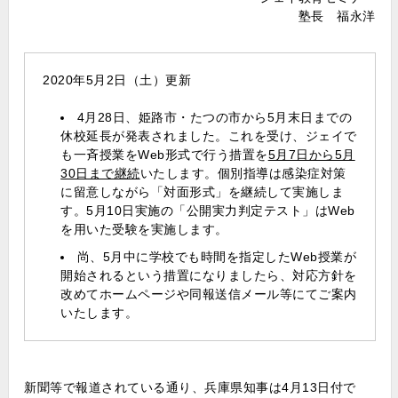
塾長 福永洋
2020年5月2日（土）更新
4月28日、姫路市・たつの市から5月末日までの
休校延長が発表されました。これを受け、ジェイで
も一斉授業をWeb形式で行う措置を
5月7日から5月
30日まで継続
いたします。個別指導は感染症対策
に留意しながら「対面形式」を継続して実施しま
す。5月10日実施の「公開実力判定テスト」はWeb
を用いた受験を実施します。
尚、5月中に学校でも時間を指定したWeb授業が
開始されるという措置になりましたら、対応方針を
改めてホームページや同報送信メール等にてご案内
いたします。
新聞等で報道されている通り、兵庫県知事は4月13日付で