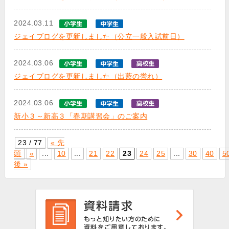
2024.03.11
ジェイブログを更新しました（公立一般入試前日）
2024.03.06
ジェイブログを更新しました（出藍の誉れ）
2024.03.06
新小３～新高３「春期講習会」のご案内
23 / 77
« 先
頭
«
...
10
...
21
22
23
24
25
...
30
40
5
後 »