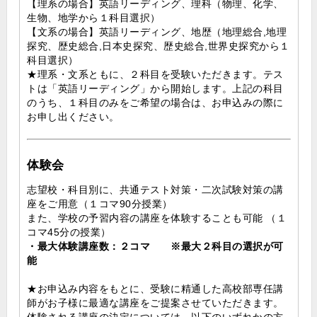
【理系の場合】英語リーディング、理科（物理、化学、
生物、地学から１科目選択）
【文系の場合】英語リーディング、地歴（地理総合,地理
探究、歴史総合,日本史探究、歴史総合,世界史探究から１
科目選択）
★理系・文系ともに、２科目を受験いただきます。テス
トは「英語リーディング」から開始します。上記の科目
のうち、１科目のみをご希望の場合は、お申込みの際に
お申し出ください。
体験会
志望校・科目別に、共通テスト対策・二次試験対策の講
座をご用意（１コマ90分授業）
また、学校の予習内容の講座を体験することも可能 （１
コマ45分の授業）
・最大体験講座数：２コマ ※最大２科目の選択が可
能
★お申込み内容をもとに、受験に精通した高校部専任講
師がお子様に最適な講座をご提案させていただきます。