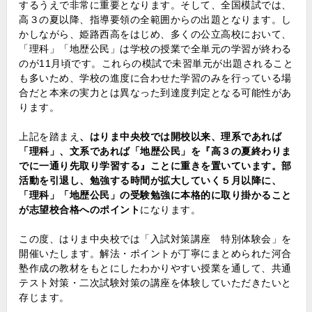
するうえで非常に重要となります。そして、全国模試では、
高３の夏以降、指導要領の全範囲からの出題となります。し
かしながら、姫路西高をはじめ、多くの公立高校において、
「理科」「地歴公民」は学校の授業で全単元の学習が終わる
のが11月頃です。これらの模試で未習単元が出題されること
も多いため、学校の進度に合わせた学習のみを行っている場
合だと本来の実力とは異なった到達度判定となる可能性があ
ります。
上記を踏まえ
、はりま中央校では開校以来、理系であれば
「理科」、文系であれば「地歴公民」を『高３の夏終わりま
でに一通り先取り学習する』ことに重きを置いています。部
活動を引退し、勉強する時間が拡大していく５月以降に、
「理科」「地歴公民」の受験勉強に本格的に取り掛かること
が志望校合格へのポイント
になります。
この度、はりま中央校では「入試対策講座 特別体験会」を
開催いたします。解法・ポイントが丁寧にまとめられた河合
塾作成の教材をもとにしたわかりやすい授業を通して、共通
テスト対策・二次試験対策の講座を体験していただきたいと
存じます。