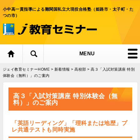
小中高一貫指導による難関国私立大現役合格塾（姫路市・太子町・た
つの市）
MENU
ジェイ教育セミナーHOME
>
新着情報
>
高校部
>
高３「入試対策講座 特別
体験会（無料）」のご案内
高３「入試対策講座 特別体験会（無
料）」のご案内
「英語リーディング」「理科または地歴」プ
レ共通テストも同時実施