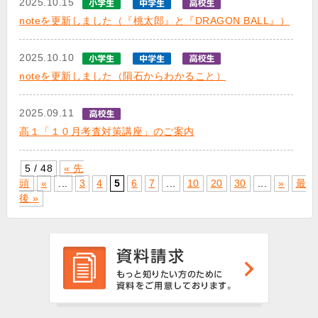
2025.10.15
noteを更新しました（『桃太郎』と『DRAGON BALL』）
2025.10.10
noteを更新しました（隕石からわかること）
2025.09.11
高１「１０月考査対策講座」のご案内
5 / 48
« 先
頭
«
...
3
4
5
6
7
...
10
20
30
...
»
最
後 »